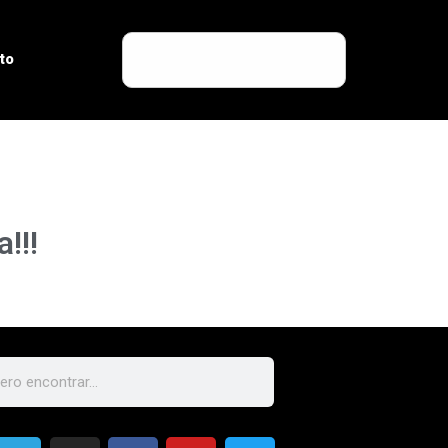
to
!!!