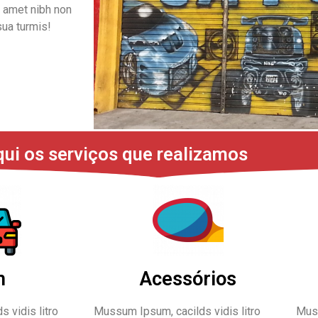
 amet nibh non
sua turmis!
qui os serviços que realizamos
m
Acessórios
 vidis litro
Mussum Ipsum, cacilds vidis litro
Muss