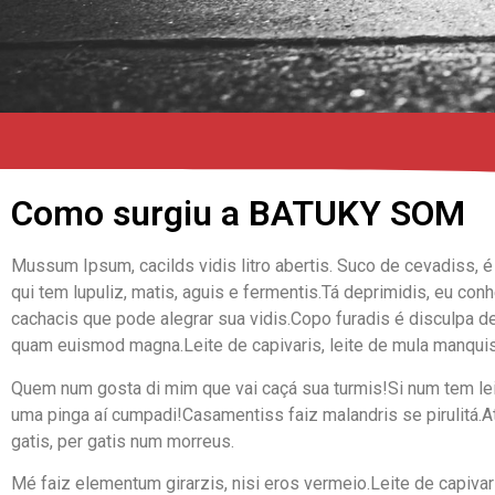
Como surgiu a BATUKY SOM
Mussum Ipsum, cacilds vidis litro abertis. Suco de cevadiss, é 
qui tem lupuliz, matis, aguis e fermentis.Tá deprimidis, eu co
cachacis que pode alegrar sua vidis.Copo furadis é disculpa d
quam euismod magna.Leite de capivaris, leite de mula manqui
Quem num gosta di mim que vai caçá sua turmis!Si num tem lei
uma pinga aí cumpadi!Casamentiss faiz malandris se pirulitá.At
gatis, per gatis num morreus.
Mé faiz elementum girarzis, nisi eros vermeio.Leite de capivari