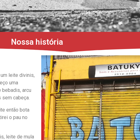
Nossa história
um leite divinis,
nheço uma
e bebadis, arcu
s sem cabeça.
te então bota
irei o pau no
s, leite de mula